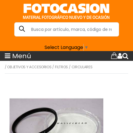
Select Language
▼
Menú
/
OBJETIVOS Y ACCESORIOS
/
FILTROS
/
CIRCULARES