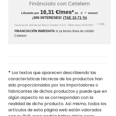
Fináncialo con Cetelem
16,31
€/mes*
Llévatelo por
en
meses!
¡SIN INTERESES!
(
TAE
10,71 %
)
+
info
Financiación ofrecida por Banco Cetelem S.A.U.
Válido hasta
31/01/2027
FINANCIACIÓN INMEDIATA
si ya tienes línea de crédito
Cetelem
*
Los textos que aparecen describiendo las
características técnicas de los productos han
sido proporcionados por los importadores o
fabricantes de dichos productos y puede que en
algún aspecto no se correspondan con la
realidad de dicho producto. Así mismo, todos los
artículos de esta página web están valorados