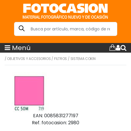
Menú
/
OBJETIVOS Y ACCESORIOS
/
FILTROS
/
SISTEMA COKIN
EAN: 0085831277197
Ref. fotocasion: 2980