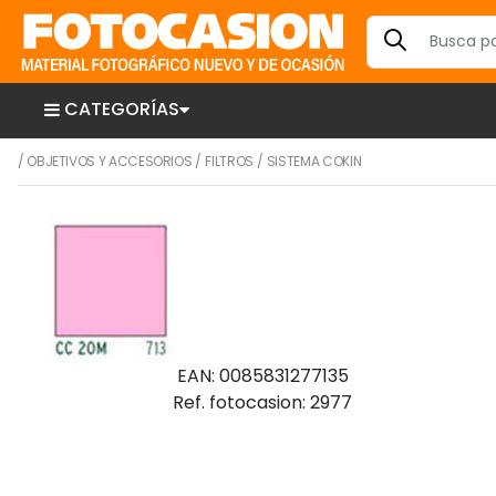
CATEGORÍAS
/
OBJETIVOS Y ACCESORIOS
/
FILTROS
/
SISTEMA COKIN
EAN: 0085831277135
Ref. fotocasion: 2977