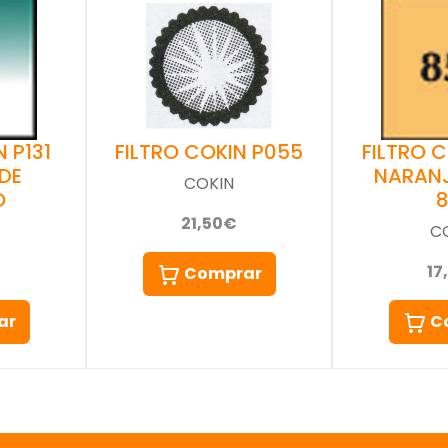
 P131
FILTRO 
FILTRO COKIN P055
DE
NARAN
COKIN
O
21,50€
C
17
Comprar
ar
C