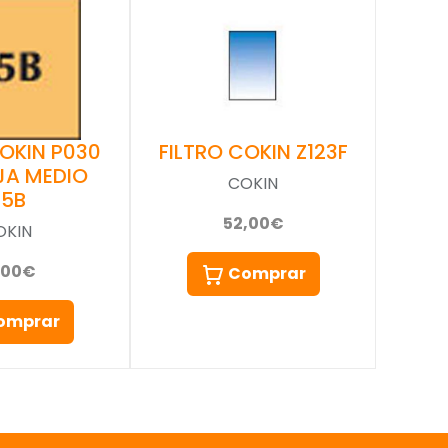
COKIN P030
FILTRO COKIN Z123F
JA MEDIO
COKIN
85B
52,00€
OKIN
,00€
Comprar
omprar