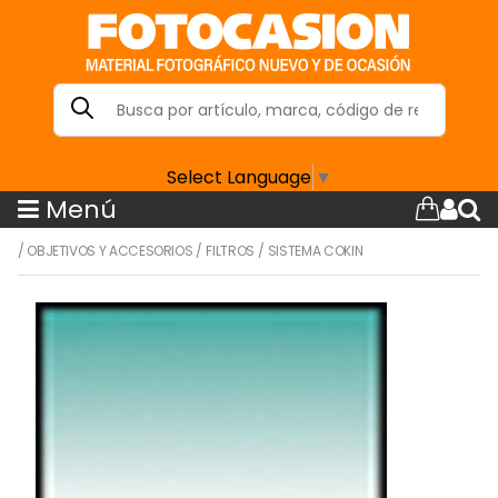
Select Language
▼
Menú
/
OBJETIVOS Y ACCESORIOS
/
FILTROS
/
SISTEMA COKIN