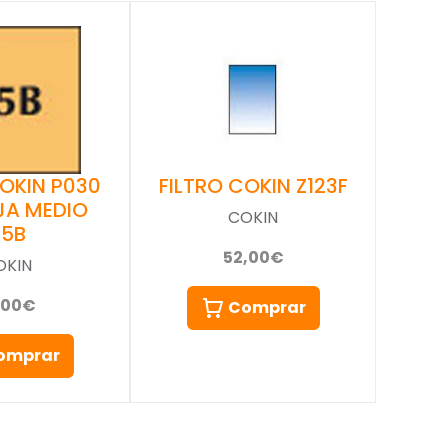
COKIN P030
FILTRO COKIN Z123F
JA MEDIO
COKIN
85B
52,00€
OKIN
,00€
Comprar
omprar