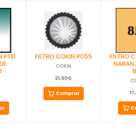
 P131
FILTRO 
FILTRO COKIN P055
DE
NARAN
COKIN
O
21,50€
C
17
Comprar
ar
C