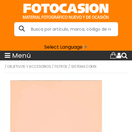
Select Language
▼
Menú
/
OBJETIVOS Y ACCESORIOS
/
FILTROS
/
SISTEMA COKIN