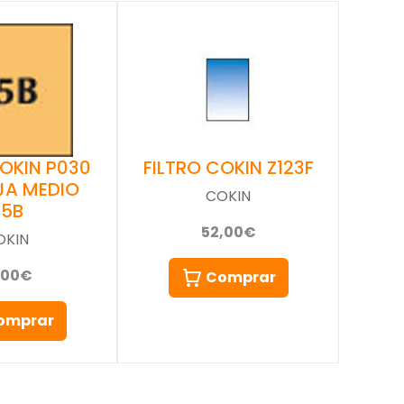
COKIN P030
FILTRO COKIN Z123F
JA MEDIO
COKIN
85B
52,00€
OKIN
,00€
Comprar
omprar