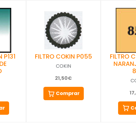
 P131
FILTRO 
FILTRO COKIN P055
DE
NARAN
COKIN
O
21,50€
C
17
Comprar
ar
C