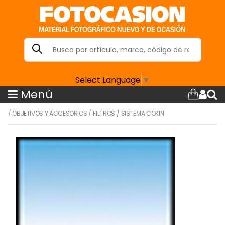
Select Language
▼
Menú
/
OBJETIVOS Y ACCESORIOS
/
FILTROS
/
SISTEMA COKIN