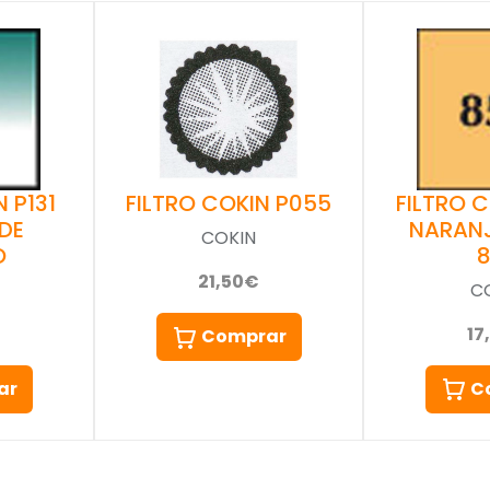
 P131
FILTRO 
FILTRO COKIN P055
DE
NARAN
COKIN
O
21,50€
C
17
Comprar
ar
C