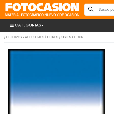
CATEGORÍAS
/
OBJETIVOS Y ACCESORIOS
/
FILTROS
/
SISTEMA COKIN