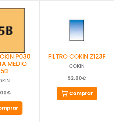
COKIN P030
FILTRO COKIN Z123F
JA MEDIO
COKIN
85B
52,00€
OKIN
,00€
Comprar
omprar