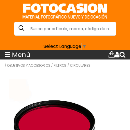
Select Language
▼
Menú
/
OBJETIVOS Y ACCESORIOS
/
FILTROS
/
CIRCULARES