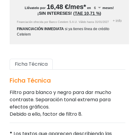
16,48
€/mes*
Llévatelo por
en
meses!
¡SIN INTERESES!
(
TAE
10,71 %
)
+
info
Financiación ofrecida por Banco Cetelem S.A.U.
Válido hasta
31/01/2027
FINANCIACIÓN INMEDIATA
si ya tienes línea de crédito
Cetelem
Ficha Técnica
Ficha Técnica
Filtro para blanco y negro para dar mucho
contraste. Separación tonal extrema para
efectos gráficos.
Debido a ello, factor de filtro 8.
*
Los textos que aparecen describiendo las