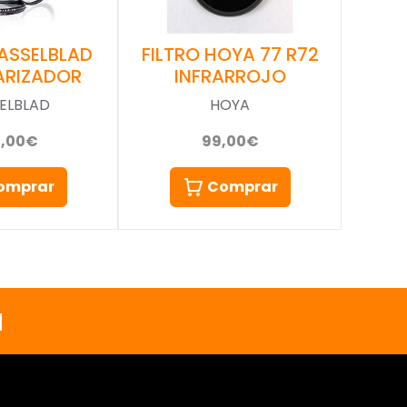
FILTRO HOYA 77 R72
HASSELBLAD
INFRARROJO
ARIZADOR
HOYA
ELBLAD
99,00€
0,00€
Comprar
omprar
a