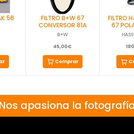
AK 58
FILTRO B+W 67
FILTRO 
CONVERSOR 81A
67 POL
B+W
HASS
45,00€
18
ar
Comprar
C
Nos apasiona la fotografí