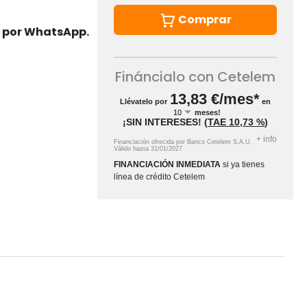
Comprar
s por WhatsApp.
Fináncialo con Cetelem
13,83
€/mes*
Llévatelo por
en
meses!
¡SIN INTERESES!
(
TAE
10,73 %
)
+
info
Financiación ofrecida por Banco Cetelem S.A.U.
Válido hasta
31/01/2027
FINANCIACIÓN INMEDIATA
si ya tienes
línea de crédito Cetelem