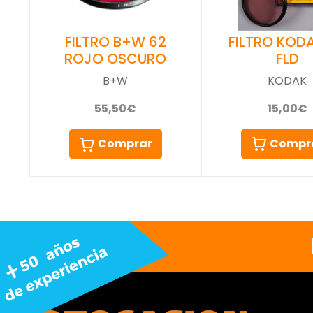
FILTRO KOD
FILTRO B+W 62
FLD
ROJO OSCURO
KODAK
B+W
15,00€
55,50€
Compr
Comprar