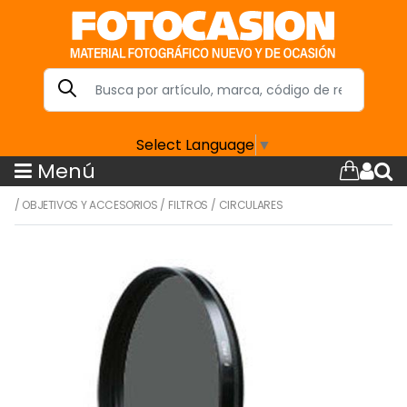
Select Language
▼
Menú
/
OBJETIVOS Y ACCESORIOS
/
FILTROS
/
CIRCULARES