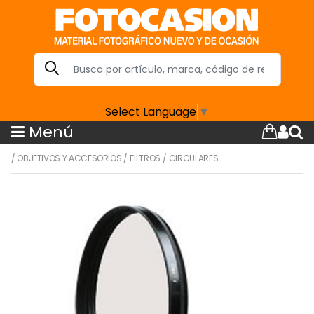
Select Language
▼
Menú
/
OBJETIVOS Y ACCESORIOS
/
FILTROS
/
CIRCULARES