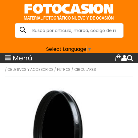
Select Language
▼
Menú
/
OBJETIVOS Y ACCESORIOS
/
FILTROS
/
CIRCULARES