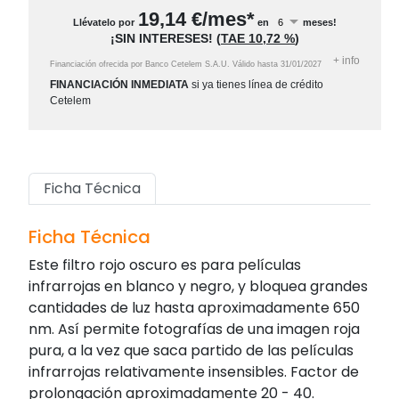
19,14
€/mes*
Llévatelo por
en
meses!
¡SIN INTERESES!
(
TAE
10,72 %
)
+
info
Financiación ofrecida por Banco Cetelem S.A.U.
Válido hasta
31/01/2027
FINANCIACIÓN INMEDIATA
si ya tienes línea de crédito
Cetelem
Ficha Técnica
Ficha Técnica
Este filtro rojo oscuro es para películas
infrarrojas en blanco y negro, y bloquea grandes
cantidades de luz hasta aproximadamente 650
nm. Así permite fotografías de una imagen roja
pura, a la vez que saca partido de las películas
infrarrojas relativamente insensibles. Factor de
prolongación aproximadamente 20 - 40.