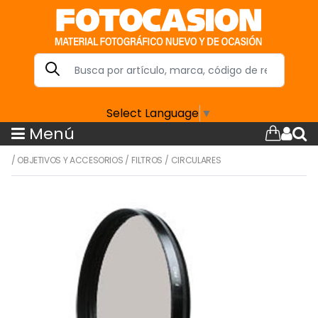
Select Language
▼
Menú
/
OBJETIVOS Y ACCESORIOS
/
FILTROS
/
CIRCULARES