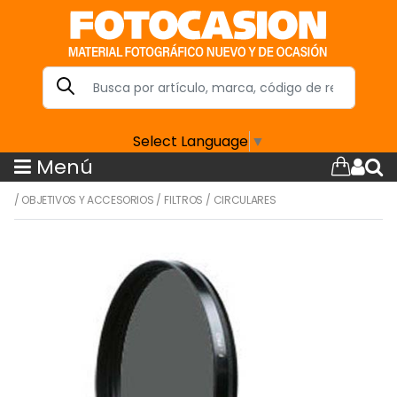
Select Language
▼
Menú
/
OBJETIVOS Y ACCESORIOS
/
FILTROS
/
CIRCULARES