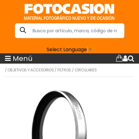
Select Language
▼
Menú
/
OBJETIVOS Y ACCESORIOS
/
FILTROS
/
CIRCULARES