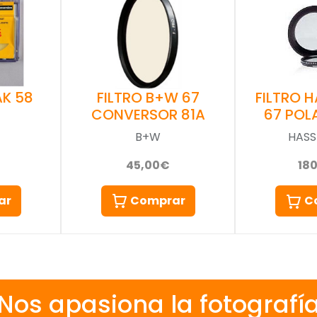
AK 58
FILTRO B+W 67
FILTRO 
CONVERSOR 81A
67 POL
B+W
HASS
45,00€
18
ar
Comprar
C
Nos apasiona la fotografí