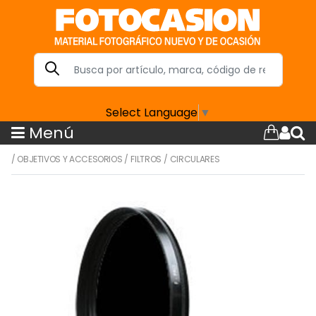
Select Language
▼
Menú
/
OBJETIVOS Y ACCESORIOS
/
FILTROS
/
CIRCULARES