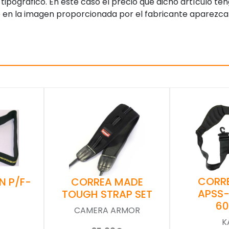
tipográfico. En este caso el precio que dicho artículo t
 en la imagen proporcionada por el fabricante aparezca
CORR
N P/F-
CORREA MADE
APSS
TOUGH STRAP SET
6
CAMERA ARMOR
K