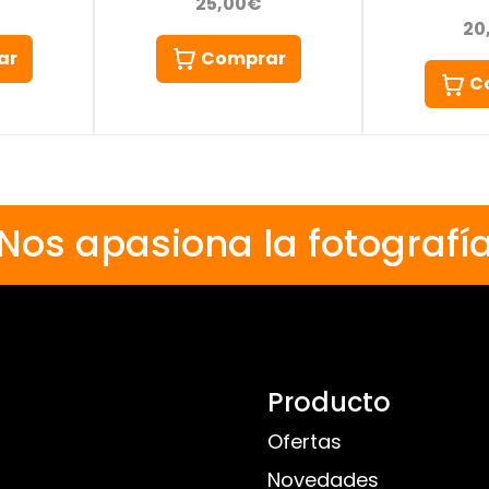
25,00€
20
ar
Comprar
C
Nos apasiona la fotografí
Producto
Ofertas
Novedades