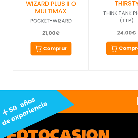
THIRST
WIZARD PLUS II O
MULTIMAX
THINK TANK 
(TTP)
POCKET-WIZARD
24,00€
21,00€
Compr
Comprar