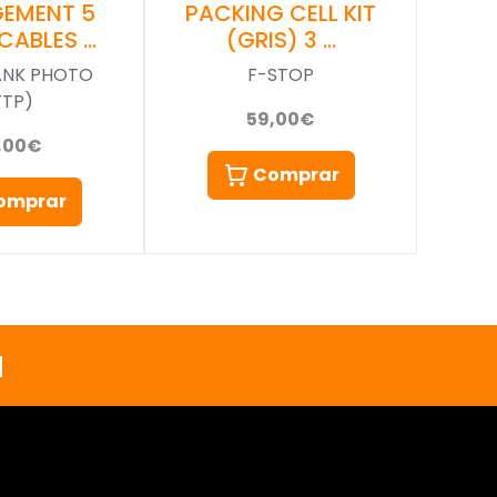
EMENT 5
PACKING CELL KIT
/CABLES …
(GRIS) 3 …
ANK PHOTO
F-STOP
TTP)
59,00€
,00€
Comprar
omprar
a