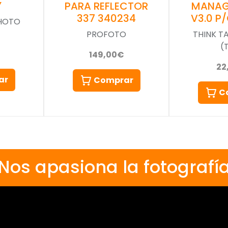
Y
PARA REFLECTOR
MANAG
337 340234
V3.0 P
PHOTO
PROFOTO
THINK T
(
149,00€
22
ar
Comprar
C
Nos apasiona la fotografí