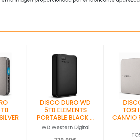
RO
DISCO DURO WD
DISC
4TB
5TB ELEMENTS
TOSH
SILVER
PORTABLE BLACK …
CANVIO F
WD Western Digital
TO
220,00€