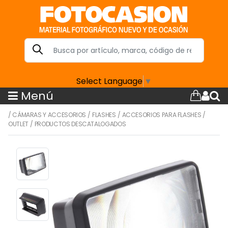
Select Language
▼
Menú
/
CÁMARAS Y ACCESORIOS
/
FLASHES
/
ACCESORIOS PARA FLASHES
/
OUTLET
/
PRODUCTOS DESCATALOGADOS