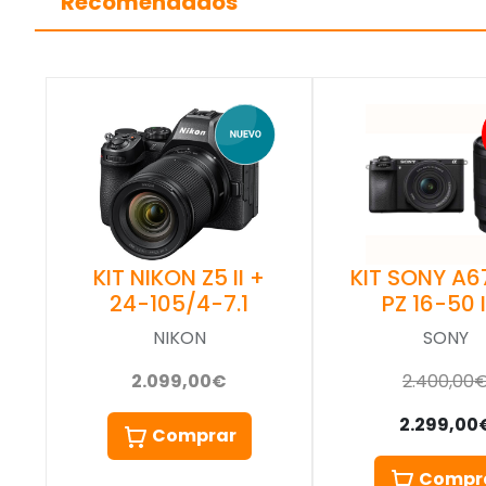
Recomendados
KIT NIKON Z5 II +
KIT SONY A6
24-105/4-7.1
PZ 16-50 I
NIKON
SONY
2.099,00€
2.400,00
2.299,00
Comprar
Compr