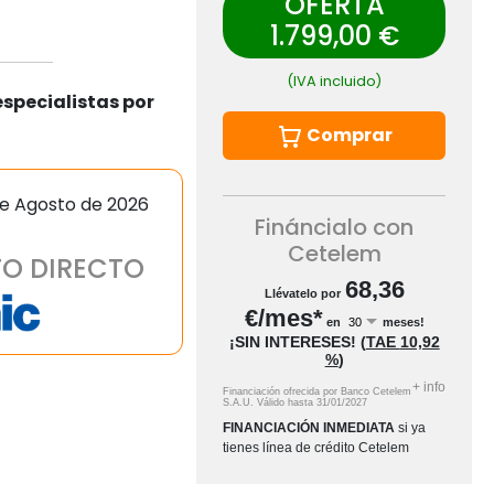
OFERTA
1.799,00 €
(IVA incluido)
specialistas por
Comprar
de Agosto de 2026
Fináncialo con
Cetelem
O DIRECTO
68,36
Llévatelo por
€/mes*
en
meses!
¡SIN INTERESES!
(
TAE
10,92
%
)
+
info
Financiación ofrecida por Banco Cetelem
S.A.U.
Válido hasta
31/01/2027
FINANCIACIÓN INMEDIATA
si ya
tienes línea de crédito Cetelem