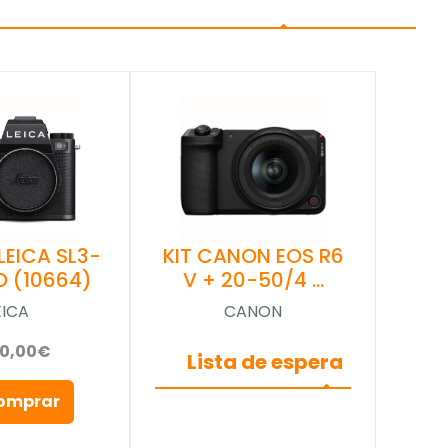
LEICA SL3-
KIT CANON EOS R6
O (10664)
V + 20-50/4 …
EICA
CANON
90,00€
Lista de espera
omprar