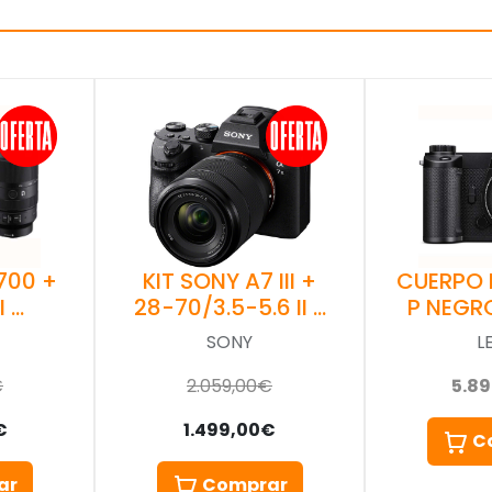
700 +
KIT SONY A7 III +
CUERPO 
I …
28-70/3.5-5.6 II …
P NEGR
SONY
L
€
2.059,00€
5.8
€
1.499,00€
C
ar
Comprar