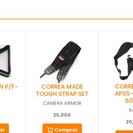
CORR
N P/F-
CORREA MADE
APSS
TOUGH STRAP SET
6
CAMERA ARMOR
K
25,00€
20
ar
Comprar