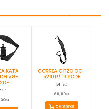
EA KATA
CORREA GITZO GC-
-DH VG-
5210 P/TRIPODE
02DH
GITZO
ATA
60,00€
,00€
Comprar