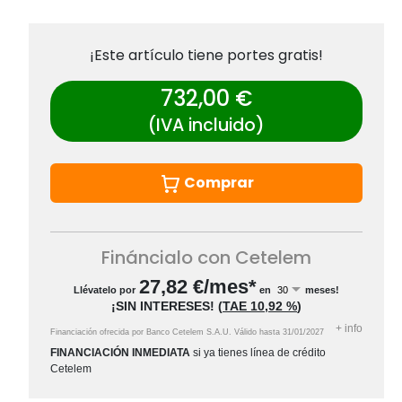
¡Este artículo tiene portes gratis!
732,00 €
(IVA incluido)
Comprar
Fináncialo con Cetelem
27,82
€/mes*
Llévatelo por
en
meses!
¡SIN INTERESES!
(
TAE
10,92 %
)
+
info
Financiación ofrecida por Banco Cetelem S.A.U.
Válido hasta
31/01/2027
FINANCIACIÓN INMEDIATA
si ya tienes línea de crédito
Cetelem