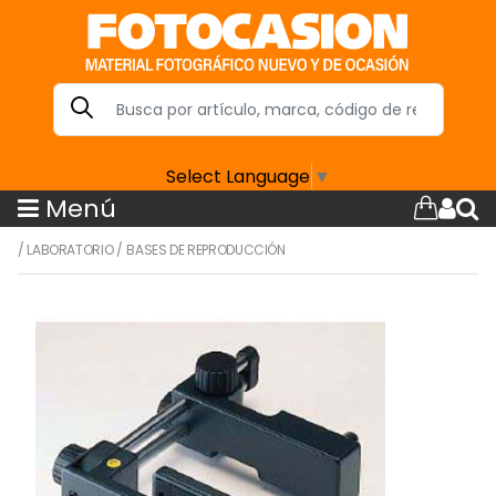
Select Language
▼
Menú
/
LABORATORIO
/
BASES DE REPRODUCCIÓN