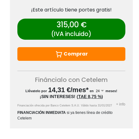
¡Este artículo tiene portes gratis!
315,00 €
(IVA incluido)
Comprar
Fináncialo con Cetelem
14,31
€/mes*
Llévatelo por
en
meses!
¡SIN INTERESES!
(
TAE
8,75 %
)
+
info
Financiación ofrecida por Banco Cetelem S.A.U.
Válido hasta
31/01/2027
FINANCIACIÓN INMEDIATA
si ya tienes línea de crédito
Cetelem