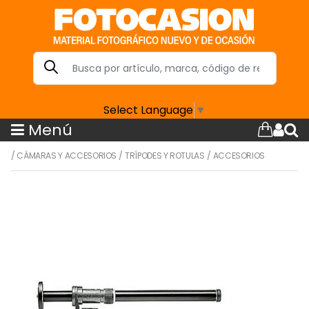
Select Language
▼
Menú
/
CÁMARAS Y ACCESORIOS
/
TRÍPODES Y ROTULAS
/
ACCESORIOS