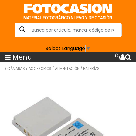
Select Language
▼
Menú
/
CÁMARAS Y ACCESORIOS
/
ALIMENTACIÓN
/
BATERÍAS