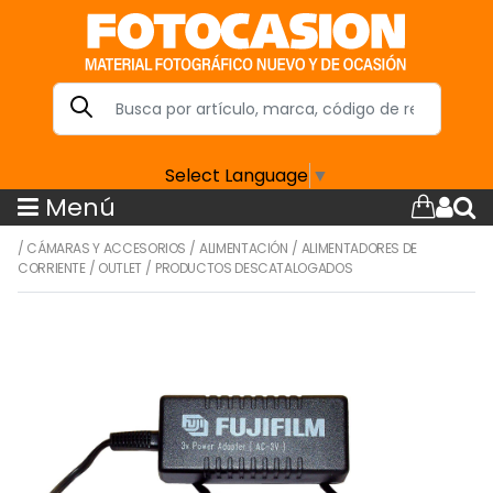
Select Language
▼
Menú
/
CÁMARAS Y ACCESORIOS
/
ALIMENTACIÓN
/
ALIMENTADORES DE
CORRIENTE
/
OUTLET
/
PRODUCTOS DESCATALOGADOS