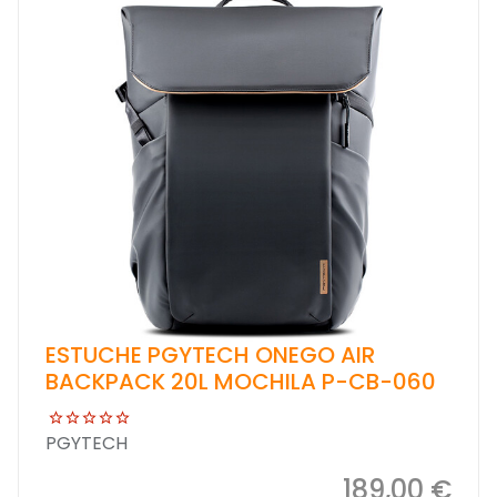
ESTUCHE PGYTECH ONEGO AIR
BACKPACK 20L MOCHILA P-CB-060
PGYTECH
189,00 €