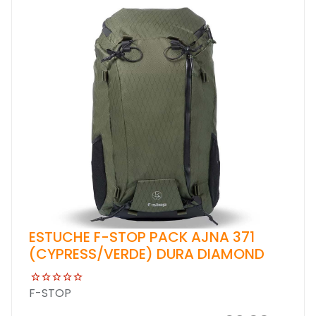
ESTUCHE F-STOP PACK AJNA 371
(CYPRESS/VERDE) DURA DIAMOND
F-STOP