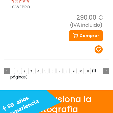
LOWEPRO
290,00 €
(IVA incluido)
Comprar
(11
1
2
3
4
5
6
7
8
9
10
11
páginas)
Nos apasiona la
fotografía