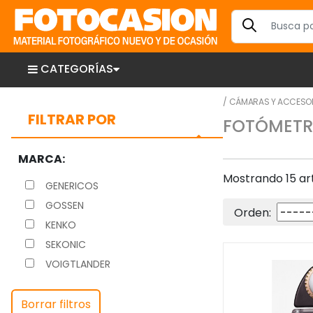
CATEGORÍAS
/
CÁMARAS Y ACCESO
FILTRAR POR
FOTÓMET
MARCA:
Mostrando 15 art
GENERICOS
GOSSEN
Orden:
KENKO
SEKONIC
VOIGTLANDER
Borrar filtros