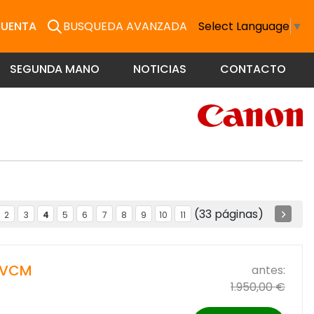
CUENTA
BUSQUEDA AVANZADA
Select Language
▼
SEGUNDA MANO
NOTICIAS
CONTACTO
(33 páginas)
2
3
4
5
6
7
8
9
10
11
L VCM
antes:
1.950,00 €