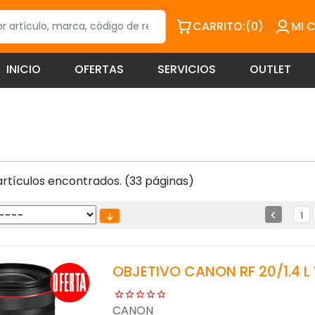
CARRITO:
(0)
MI 
INICIO
OFERTAS
SERVICIOS
OUTLET
rtículos encontrados. (33 páginas)
1
OBJETIVO CANON RF 20/1.4 
CANON