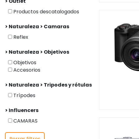
> Outlet
Productos descatalogados
> Naturaleza > Camaras
Reflex
> Naturaleza > Objetivos
Objetivos
Accesorios
> Naturaleza > Tripodes y rótulas
Trípodes
> Influencers
CAMARAS
Borrar filtros