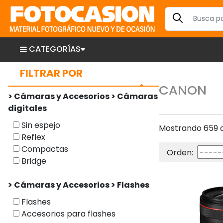
CATEGORÍAS
FILTRAR POR
CANON
> Cámaras y Accesorios > Cámaras
digitales
Sin espejo
Mostrando 659 a
Reflex
Compactas
Orden:
Bridge
> Cámaras y Accesorios > Flashes
Flashes
Accesorios para flashes