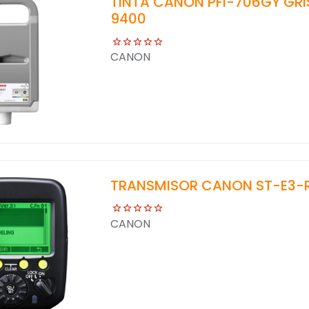
TINTA CANON PFI-706GY GRI
9400
CANON
TRANSMISOR CANON ST-E3-RT
CANON