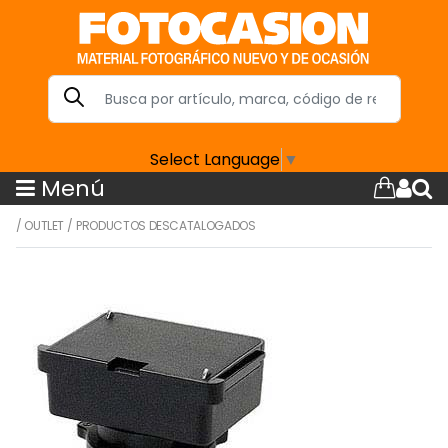
Select Language
▼
Menú
/
OUTLET
/
PRODUCTOS DESCATALOGADOS