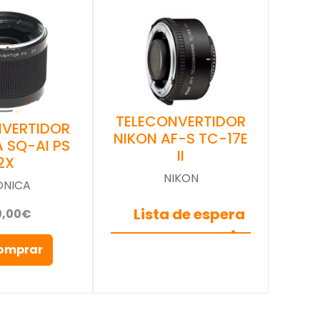
TELECONVERTIDOR
NVERTIDOR
NIKON AF-S TC-17E
 SQ-AI PS
II
2X
NIKON
ONICA
Lista de espera
0,00€
omprar