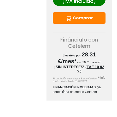
(IVA incluido)
Comprar
Fináncialo con
Cetelem
28,31
Llévatelo por
€/mes*
en
meses!
¡SIN INTERESES!
(
TAE
10,92
%
)
+
info
Financiación ofrecida por Banco Cetelem
S.A.U.
Válido hasta
31/01/2027
FINANCIACIÓN INMEDIATA
si ya
tienes línea de crédito Cetelem