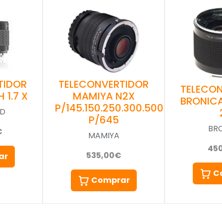
TIDOR
TELECONVERTIDOR
TELECO
 1.7 X
MAMIYA N2X
BRONICA
P/145.150.250.300.500
AD
P/645
BR
€
MAMIYA
45
535,00€
ar
C
Comprar