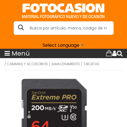
Select Language
▼
Menú
/
CÁMARAS Y ACCESORIOS
/
ALMACENAMIENTO
/
TARJETAS