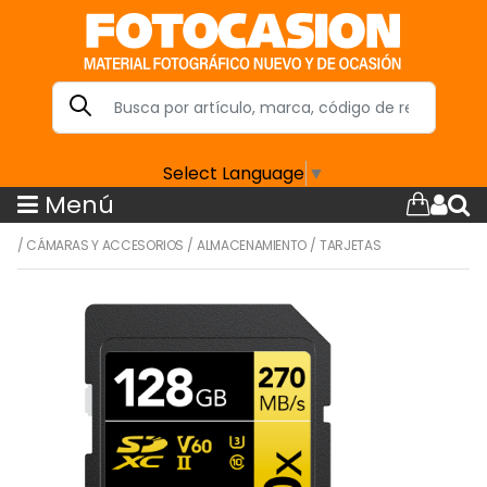
Select Language
▼
Menú
/
CÁMARAS Y ACCESORIOS
/
ALMACENAMIENTO
/
TARJETAS