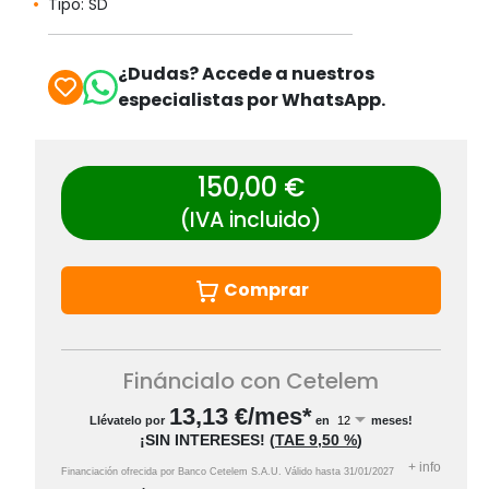
Tipo: SD
¿Dudas? Accede a nuestros
especialistas por WhatsApp.
150,00 €
(IVA incluido)
Comprar
Fináncialo con Cetelem
13,13
€/mes*
Llévatelo por
en
meses!
¡SIN INTERESES!
(
TAE
9,50 %
)
+
info
Financiación ofrecida por Banco Cetelem S.A.U.
Válido hasta
31/01/2027