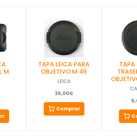
TAPA LEICA PARA
TAPA
CA
OBJETIVO M 46
TRASE
L M
OBJETIV
LEICA
C
35,00€
6
Comprar
C
ar