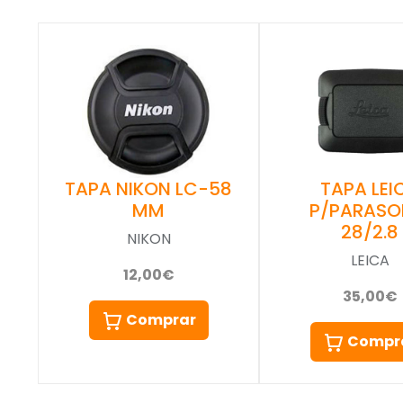
TAPA NIKON LC-58
TAPA LEI
MM
P/PARASO
28/2.8
NIKON
LEICA
12,00€
35,00€
Comprar
Compr