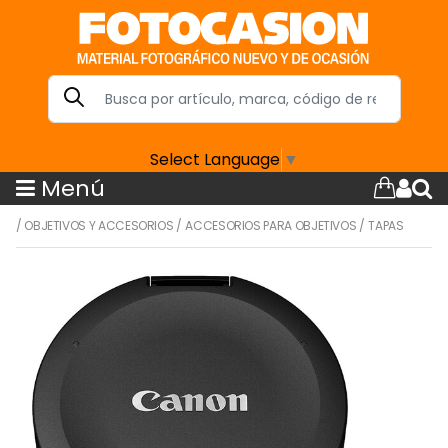
Select Language
▼
Menú
/
OBJETIVOS Y ACCESORIOS
/
ACCESORIOS PARA OBJETIVOS
/
TAPAS