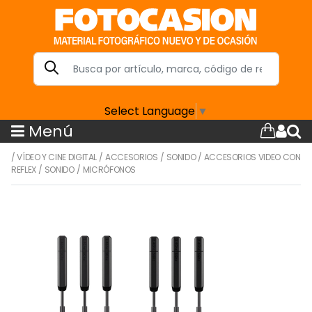
Select Language
▼
Menú
/
VÍDEO Y CINE DIGITAL
/
ACCESORIOS
/
SONIDO
/
ACCESORIOS VIDEO CON
REFLEX
/
SONIDO
/
MICRÓFONOS