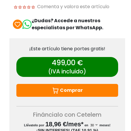
Comenta y valora este artículo
¿Dudas? Accede a nuestros
especialistas por WhatsApp.
¡Este artículo tiene portes gratis!
499,00 €
(IVA incluido)
Comprar
Fináncialo con Cetelem
18,96
€/mes*
Llévatelo por
en
meses!
¡SIN INTERESES!
(
TAE
10,91 %
)