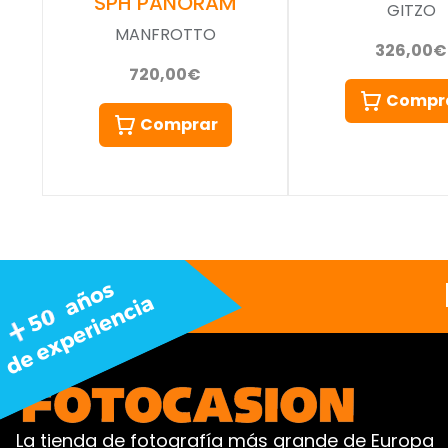
SPH PANORAM
GITZO
MANFROTTO
326,00€
720,00€
Compr
Comprar
La tienda de fotografía más grande de Europa