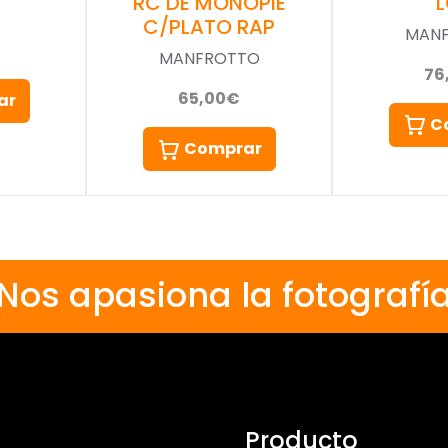
RC DE MONOPIE
C/PLATO RAP
MAN
MANFROTTO
76
65,00€
ar
C
Comprar
Nos apasiona la fotografí
Producto