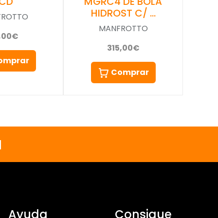
LCD
MGRC4 DE BOLA
HIDROST C/ …
FROTTO
MANFROTTO
,00€
315,00€
omprar
Comprar
a
Ayuda
Consigue