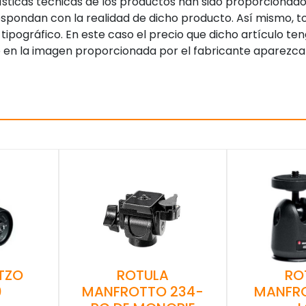
sticas técnicas de los productos han sido proporcionado
pondan con la realidad de dicho producto. Así mismo, to
tipográfico. En este caso el precio que dicho artículo t
 en la imagen proporcionada por el fabricante aparezca
TZO
RO
ROTULA
0
MANFR
MANFROTTO 234-