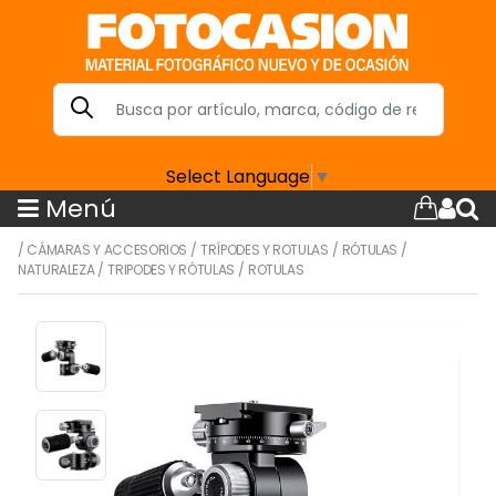
Select Language
▼
Menú
/
CÁMARAS Y ACCESORIOS
/
TRÍPODES Y ROTULAS
/
RÓTULAS
/
NATURALEZA
/
TRIPODES Y RÓTULAS
/
ROTULAS