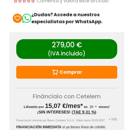
Comenta y valora este artículo
¿Dudas? Accede a nuestros
especialistas por WhatsApp.
279,00 €
(IVA incluido)
Comprar
Fináncialo con Cetelem
15,07
€/mes*
Llévatelo por
en
meses!
¡SIN INTERESES!
(
TAE
9,31 %
)
+
info
Financiación ofrecida por Banco Cetelem S.A.U.
Válido hasta
31/01/2027
FINANCIACIÓN INMEDIATA
si ya tienes línea de crédito