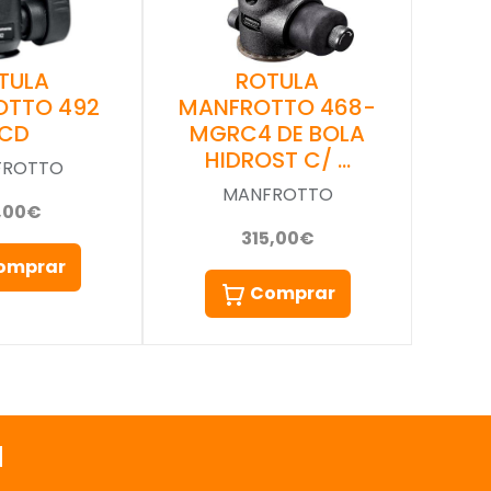
TULA
ROTULA
OTTO 492
MANFROTTO 468-
LCD
MGRC4 DE BOLA
HIDROST C/ …
FROTTO
MANFROTTO
,00€
315,00€
omprar
Comprar
a