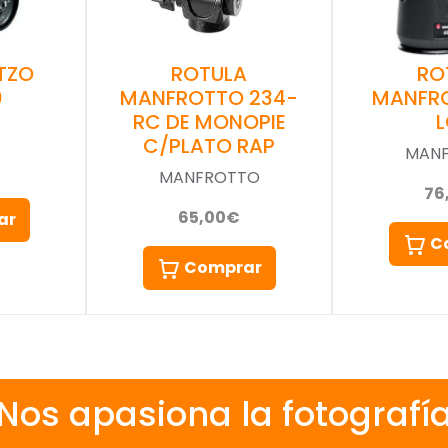
TZO
RO
ROTULA
0
MANFR
MANFROTTO 234-
RC DE MONOPIE
C/PLATO RAP
MAN
MANFROTTO
76
65,00€
ar
C
Comprar
Nos apasiona la fotografí