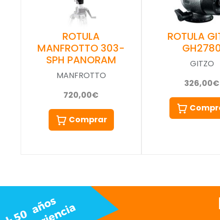
ROTULA GI
ROTULA
GH278
MANFROTTO 303-
SPH PANORAM
GITZO
MANFROTTO
326,00€
720,00€
Compr
Comprar