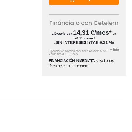
Fináncialo con Cetelem
14,31
€/mes*
Llévatelo por
en
meses!
¡SIN INTERESES!
(
TAE
9,31 %
)
+
info
Financiación ofrecida por Banco Cetelem S.A.U.
Válido hasta
31/01/2027
FINANCIACIÓN INMEDIATA
si ya tienes
línea de crédito Cetelem