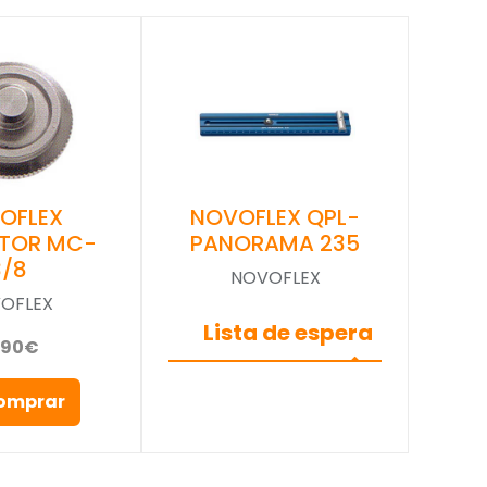
OFLEX
NOVOFLEX QPL-
TOR MC-
PANORAMA 235
3/8
NOVOFLEX
OFLEX
Lista de espera
,90€
omprar