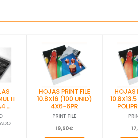
LAS
HOJAS PRINT FILE
HOJAS P
MULTI
10.8X16 (100 UNID)
10.8X13.5
A4 …
4X6-6PR
POLIP
O
PRINT FILE
PRIN
GADO
19,50€
17