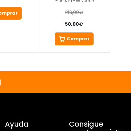
POCKET-WIZARD
210,00€
omprar
50,00€
Comprar
a
Ayuda
Consigue