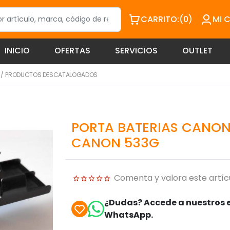
CARRITO:
(0)
MI 
INICIO
OFERTAS
SERVICIOS
OUTLET
/
PRODUCTOS DESCATALOGADOS
PORTA BATERIAS CANON
CANON 533G
Comenta y valora este artíc
¿Dudas? Accede a nuestros e
WhatsApp.