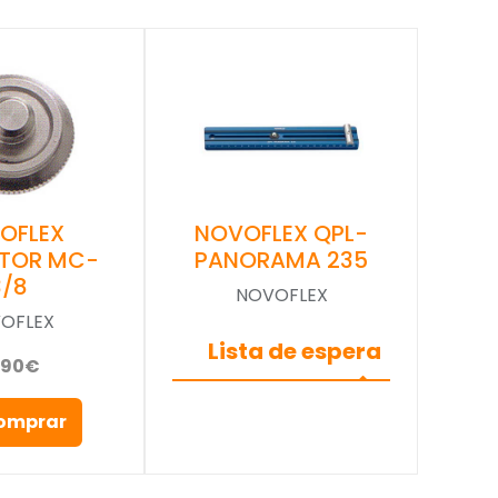
OFLEX
NOVOFLEX QPL-
TOR MC-
PANORAMA 235
3/8
NOVOFLEX
OFLEX
Lista de espera
,90€
omprar