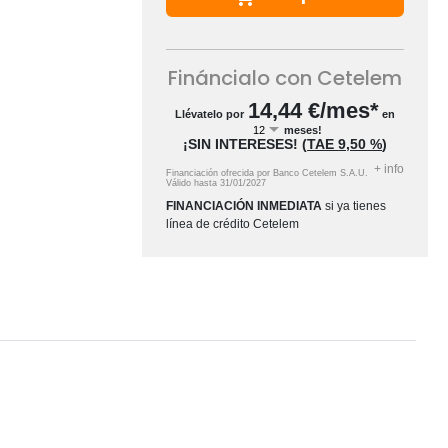
Fináncialo con Cetelem
14,44
€/mes*
Llévatelo por
en
meses!
¡SIN INTERESES!
(
TAE
9,50 %
)
+
info
Financiación ofrecida por Banco Cetelem S.A.U.
Válido hasta
31/01/2027
FINANCIACIÓN INMEDIATA
si ya tienes
línea de crédito Cetelem