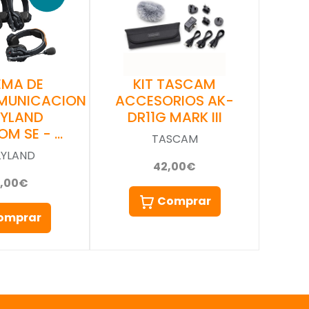
EMA DE
KIT TASCAM
MUNICACION
ACCESORIOS AK-
LYLAND
DR11G MARK III
OM SE - …
TASCAM
LYLAND
42,00€
5,00€
Comprar
omprar