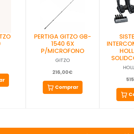
PERTIGA GITZO GB-
ITZO
SIST
1540 6X
0
INTERCO
P/MICROFONO
HOL
SOLIDC
GITZO
HOL
216,00€
51
ar
Comprar
C