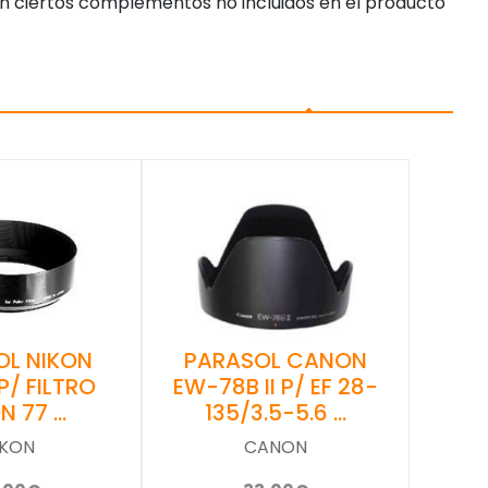
n ciertos complementos no incluidos en el producto
OL NIKON
PARASOL CANON
P/ FILTRO
EW-78B II P/ EF 28-
N 77 …
135/3.5-5.6 …
IKON
CANON