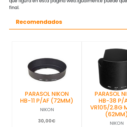
que figura en esta página web.Igualmente puede que
final.
Recomendados
PARASOL NIKON
PARASOL N
HB-11 P/AF (72MM)
HB-38 P/
VR105/2.8G 
NIKON
(62MM
30,00€
NIKON