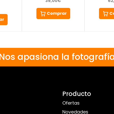
39,00€
62
Comprar
C
ar
Nos apasiona la fotografí
Producto
Ofertas
Novedades