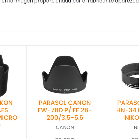
 en la imagen proporcionada por el fabricante aparezca
IKON
PARASOL CANON
PARAS
AFS
EW-78D P/ EF 28-
HN-34 
MICRO
200/3.5-5.6
NIKO
)
CANON
N